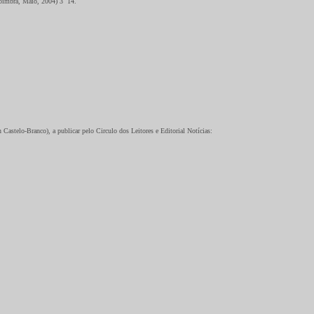
bra, Maio, 2004) 3 ­ 14.
o-Branco), a publicar pelo Circulo dos Leitores e Editorial Notícias: