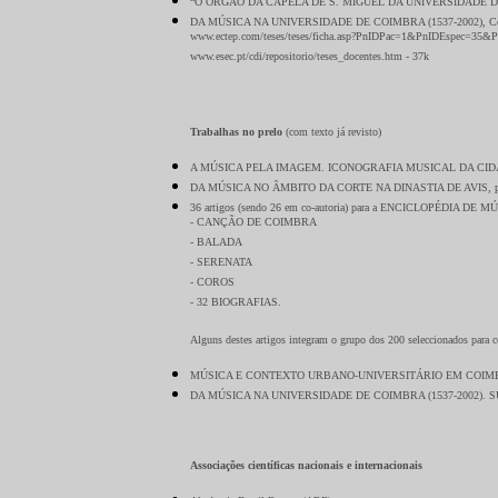
“O ÓRGÃO DA CAPELA DE S. MIGUEL DA UNIVERSIDADE DE COIMBRA. 
DA MÚSICA NA UNIVERSIDADE DE COIMBRA (1537-2002), Coimbra,
www.ectep.com/teses/teses/ficha.asp?PnIDPac=1&PnIDEspec=35&P
www.esec.pt/cdi/repositorio/teses_docentes.htm - 37k
Trabalhas no prelo
(com texto já revisto)
A MÚSICA PELA IMAGEM. ICONOGRAFIA MUSICAL DA CIDADE
DA MÚSICA NO ÂMBITO DA CORTE NA DINASTIA DE AVIS, pela 
36 artigos (sendo 26 em co-autoria) para a ENCICLOPÉDIA DE MÚS
- CANÇÃO DE COIMBRA
- BALADA
- SERENATA
- COROS
- 32 BIOGRAFIAS.
Alguns destes artigos integram o grupo dos 200 seleccionados para c
MÚSICA E CONTEXTO URBANO-UNIVERSITÁRIO EM COIMBRA
DA MÚSICA NA UNIVERSIDADE DE COIMBRA (1537-2002). SUBSÍ
Associações científicas nacionais e internacionais