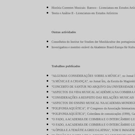
História Correntes Musicais: Barroco - Licenciatura em Estudos Artís
Teoria e Análise II - Licenciatura em Estudos Artísticos
Outras actividades
Conselheira do Institut fur Studien der Musikkcultur des portugiesi
Investigadora e membro estável da Akademie Brasil-Europa für Kultu
Trabalhos publicados
”ALGUMAS CONSIDERAÇÕES SOBRE A MÚSICA”, no Jornal Íris, d
”A MÚSICA E A CRIANÇA”, no Jornal Íris, da Escola do Magistéri
”CONCERTO DE SANTUR NO ARQUIVO DA UNIVERSIDADE DE COIMB
“ASPECTOS DA VIDA MUSICAL ACADÉMICA NA COIMBRA QUINHENTISTA
“CONSIDERAÇÕES A RESPEITO DAS RELAÇÕES MUSICAIS ENTRE COIM
“ASPECTOS DO ENSINO MUSICAL NA ACADEMIA MONDEGUINA QUIN
“POLIFONIA AQUÁTICA”, 6º Congresso da Associação Internacional d
“POLIFONIA AQUÁTICA”, Colectânea de comunicações (1999), Gabin
“O FADO, A ACADEMIA DE COIMBRA E O INTERCÂMBIO LUSO-BRASILE
“O FADO, A ACADEMIA DE COIMBRA E O INTERCÂMBIO LUSO-BRASILE
“A ÓPERA E A TEMÁTICA GRECO-LATINA”, SOM E IMAGEM no Ensino d