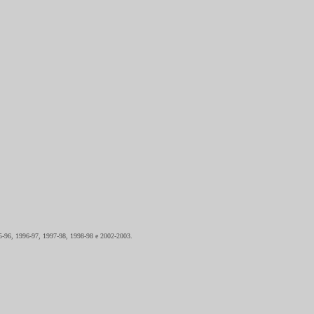
995-96, 1996-97, 1997-98, 1998-98 e 2002-2003.