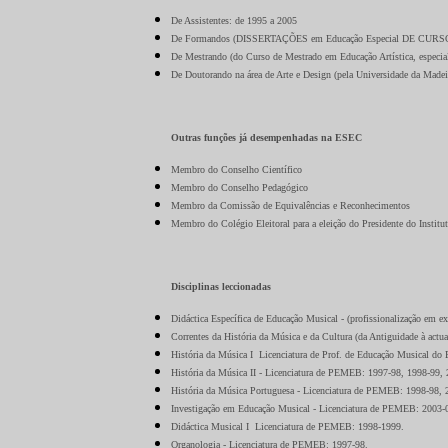
De Assistentes: de 1995 a 2005
De Formandos (DISSERTAÇÕES em Educação Especial DE C
De Mestrando (do Curso de Mestrado em Educação Artística, especial
De Doutorando na área de Arte e Design (pela Universidade da Madei
Outras funções já desempenhadas na ESEC
Membro do Conselho Científico
Membro do Conselho Pedagógico
Membro da Comissão de Equivalências e Reconhecimentos
Membro do Colégio Eleitoral para a eleição do Presidente do Institu
Disciplinas leccionadas
Didáctica Específica de Educação Musical - (profissionalização em 
Correntes da História da Música e da Cultura (da Antiguidade à act
História da Música I ­ Licenciatura de Prof. de Educação Musical 
História da Música II - Licenciatura de PEMEB: 1997-98, 1998-99,
História da Música Portuguesa - Licenciatura de PEMEB: 1998-98, 
Investigação em Educação Musical - Licenciatura de PEMEB: 2003-
Didáctica Musical I ­ Licenciatura de PEMEB: 1998-1999.
Organologia - Licenciatura de PEMEB: 1997-98.