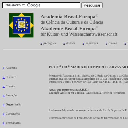
©
Academia Brasil-Europa
de Ciência da Cultura e da Ciência
©
Akademie Brasil-Europa
für Kultur- und Wissenschaftswissenschaft
»
_
português
---------
»
_
deutsch
---------
»
_
impressum
---------
»
_
contato
---------
»
_
a
a
PROF.
DR.
MARIA DO AMPARO CARVAS M
»
Academia
Membro da Academia Brasil-Europa de Ciência da Cultura e da Ciênc
»
Histórico
Internacional de Antropologia Simbólica do IBEM (Joanópolis/Ubatu
Interculturais pelos 450 Anos de São Paulo da A.B.E./I.B.E.M. (São
»
Convite
Áreas que representa na A.B.E.:
Educação Artística em Portugal, Musicologia Histórica Portuguesa
»
Saudações
»
Organização
Professora-Adjunta de nomeação definitiva, da Escola Superior de E
»
Cooperações
Professora convidada da Faculdade de Letras da Universidade de Co
»
Secretariados