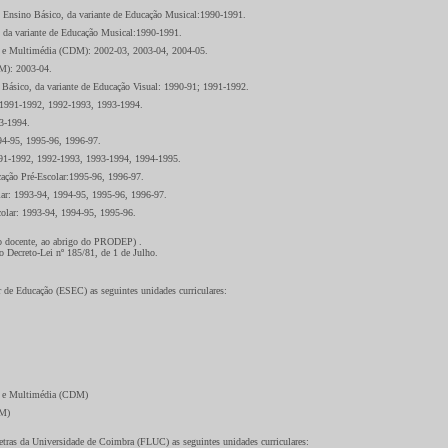
o Ensino Básico, da variante de Educação Musical:1990-1991.
, da variante de Educação Musical:1990-1991.
gn e Multimédia (CDM): 2002-03, 2003-04, 2004-05.
M): 2003-04.
 Básico, da variante de Educação Visual: 1990-91; 1991-1992.
r:1991-1992, 1992-1993, 1993-1994.
93-1994.
994-95, 1995-96, 1996-97.
1991-1992, 1992-1993, 1993-1994, 1994-1995.
cação Pré-Escolar:1995-96, 1996-97.
olar: 1993-94, 1994-95, 1995-96, 1996-97.
colar: 1993-94, 1994-95, 1995-96.
ço docente, ao abrigo do PRODEP) .
o Decreto-Lei nº 185/81, de 1 de Julho.
r de Educação (ESEC) as seguintes unidades curriculares:
gn e Multimédia (CDM)
DM)
etras da Universidade de Coimbra (FLUC) as seguintes unidades curriculares: