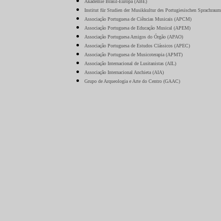
Akademie Brasil-Europa (ABE)
Institut für Studien der Musikkultur des Portugiesischen Sprachra
Associação Portuguesa de Ciências Musicais (APCM)
Associação Portuguesa de Educação Musical (APEM)
Associação Portuguesa Amigos do Órgão (APAO)
Associação Portuguesa de Estudos Clássicos (APEC)
Associação Portuguesa de Musicoterapia (APMT)
Associação Internacional de Lusitanistas (AIL)
Associação Internacional Anchieta (AIA)
Grupo de Arqueologia e Arte do Centro (GAAC)