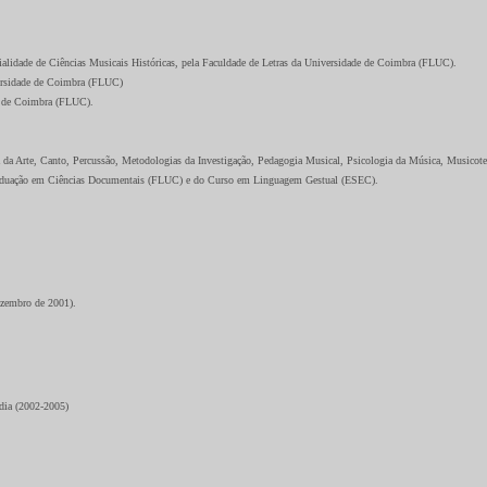
ialidade de Ciências Musicais Históricas, pela Faculdade de Letras da Universidade de Coimbra (FLUC).
versidade de Coimbra (FLUC)
de de Coimbra (FLUC).
ia da Arte, Canto, Percussão, Metodologias da Investigação, Pedagogia Musical, Psicologia da Música, Musicote
graduação em Ciências Documentais (FLUC) e do Curso em Linguagem Gestual (ESEC).
zembro de 2001).
ia (2002-2005)