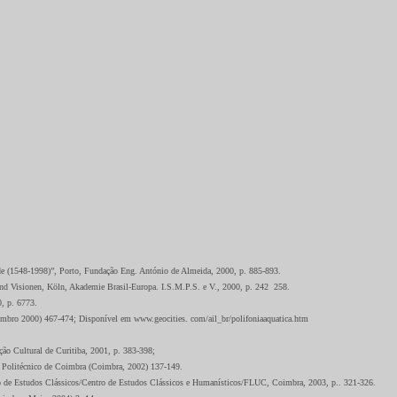
48-1998)”, Porto, Fundação Eng. António de Almeida, 2000, p. 885-893.
en, Köln, Akademie Brasil-Europa. I.S.M.P.S. e V., 2000, p. 242 ­ 258.
p. 67­73.
embro 2000) 467-474; Disponível em www.geocities. com/ail_br/polifoniaaquatica.htm
ultural de Curitiba, 2001, p. 383-398;
litécnico de Coimbra (Coimbra, 2002) 137-149.
 Estudos Clássicos/Centro de Estudos Clássicos e Humanísticos/FLUC, Coimbra, 2003, p.. 321-326.