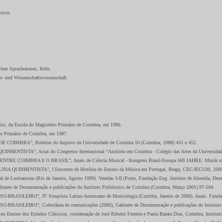
ticos
schen Sprachraumes, Köln.
r- und Wissenschaftswissenschaft.
a Escola do Magistério Primário de Coimbra, em 1986.
o Primário de Coimbra, em 1987.
RA”, Boletim do Arquivo da Universidade de Coimbra 10 (Coimbra, 1988) 451 e 452.
”, Actas do Congresso Internacional “Anchieta em Coimbra - Colégio das Artes da Universidade (15
BRA E O BRASIL”, Anais de Ciência Musical - Kongress Brasil-Europa 500 JAHRE: Musik und Vision
HENTISTA”, I Encontro de História do Ensino da Música em Portugal, Braga, CEC/IECUM, 2000, 
e Lusitanistas (Rio de Janeiro, Agosto 1999). Veredas 3-II (Porto, Fundação Eng. António de Almeida, Dez
ete de Documentação e publicações do Instituto Politécnico de Coimbra (Coimbra, Março 2001) 97-104.
IRO”, IV Simpósio Latino-Americano de Musicologia (Curitiba, Janeiro de 2000). Anais. Fundação C
IRO”, Colectânea de comunicações (2000), Gabinete de Documentação e publicações do Instituto Po
os Estudos Clássicos, coordenação de José Ribeiro Ferreira e Paula Barata Dias, Coimbra, Instituto de