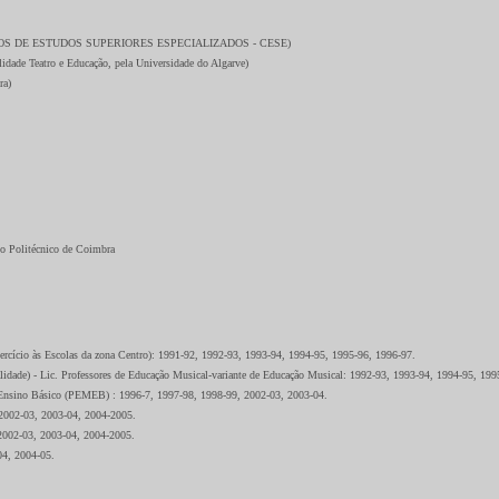
URSOS DE ESTUDOS SUPERIORES ESPECIALIZADOS - CESE)
idade Teatro e Educação, pela Universidade do Algarve)
ra)
to Politécnico de Coimbra
exercício às Escolas da zona Centro): 1991-92, 1992-93, 1993-94, 1994-95, 1995-96, 1996-97.
ualidade) - Lic. Professores de Educação Musical-variante de Educação Musical: 1992-93, 1993-94, 1994-95, 1
do Ensino Básico (PEMEB) : 1996-7, 1997-98, 1998-99, 2002-03, 2003-04.
 2002-03, 2003-04, 2004-2005.
2002-03, 2003-04, 2004-2005.
04, 2004-05.