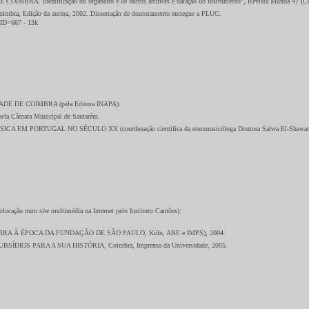
Identificação do organeiro e de outros artifices e datação do instrumento”, Revista Munda 47 (Coim
 Edição da autora, 2002. Dissertação de doutoramento entregue a FLUC.
ID=667 - 13k
 DE COIMBRA (pela Editora INAPA).
Câmara Municipal de Santarém.
ICA EM PORTUGAL NO SÉCULO XX (coordenação científica da etnomusicóloga Doutora Salwa El-Shawan Castel
olocação num site multimédia na Internet pelo Instituto Camões):
 À ÉPOCA DA FUNDAÇÃO DE SÃO PAULO, Köln, ABE e IMPS), 2004.
DIOS PARA A SUA HISTÓRIA, Coimbra, Imprensa da Universidade, 2005.