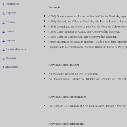
»
Publicações
Formação
»
Arquivos
(2003) Doutoramento em Letras, na área de Ciências Musicais, espec
»
(1992) Mestrado em Ciências Musicais, pela Fac. de Letras da Uni
Eventos
(1984) Licenciatura em História, pela Fac. de Letras da Universida
»
Cursos
(1989) Curso Superior de Canto, pelo Conservatório Nacional.
(1986) Curso de Composição, pelo Conservatório Nacional.
»
Projetos
Cursos intensivos nas áreas de História, História da Música, Histór
Frequência da Licenciatura em Direito (FDUC), do Curso de Pós-
»
Revista eletrônica
»
Materiais
Actividade como bolseira
»
Atualidades
No Mestrado: Bolseira do INIC (1990-1992)
No Doutoramento: Bolseira do PRODEP (de Fevereiro de 1999 a De
Actividade como coordenadora
Do Curso de LICENCIATURA em Comunicação, Design e Multiméd
Actividade como orientadora