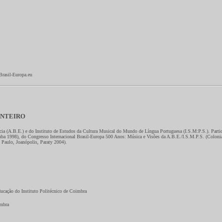
Brasil-Europa.eu
ONTEIRO
ia (A.B.E.) e do Instituto de Estudos da Cultura Musical do Mundo de Língua Portuguesa (I.S.M:P.S.). Parti
ba 1998), do Congresso Internacional Brasil-Europa 500 Anos: Música e Visões da A.B.E./I.S.M.P.S. (Colonia
 Paulo, Joanópolis, Paraty 2004).
ducação do Instituto Politécnico de Coimbra
imbra