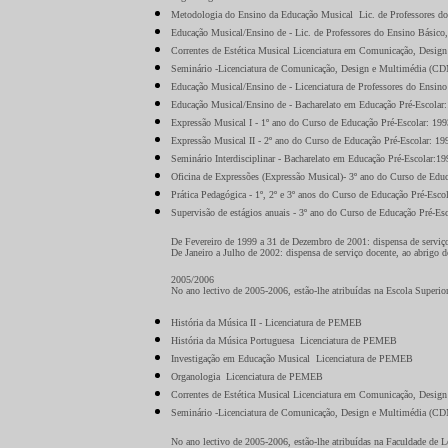
Metodologia do Ensino da Educação Musical ­ Lic. de Professores d
Educação Musical/Ensino de - Lic. de Professores do Ensino Básico
Correntes de Estética Musical ­Licenciatura em Comunicação, Desi
Seminário -Licenciatura de Comunicação, Design e Multimédia (CD
Educação Musical/Ensino de - Licenciatura de Professores do Ensino
Educação Musical/Ensino de - Bacharelato em Educação Pré-Escola
Expressão Musical I - 1º ano do Curso de Educação Pré-Escolar: 19
Expressão Musical II - 2º ano do Curso de Educação Pré-Escolar: 1
Seminário Interdisciplinar - Bacharelato em Educação Pré-Escolar:
Oficina de Expressões (Expressão Musical)- 3º ano do Curso de Edu
Prática Pedagógica - 1º, 2º e 3º anos do Curso de Educação Pré-Esc
Supervisão de estágios anuais - 3º ano do Curso de Educação Pré-Es
De Fevereiro de 1999 a 31 de Dezembro de 2001: dispensa de servi
De Janeiro a Julho de 2002: dispensa de serviço docente, ao abrigo d
2005/2006
No ano lectivo de 2005-2006, estão-lhe atribuídas na Escola Superio
História da Música II - Licenciatura de PEMEB
História da Música Portuguesa ­ Licenciatura de PEMEB
Investigação em Educação Musical ­ Licenciatura de PEMEB
Organologia ­ Licenciatura de PEMEB
Correntes de Estética Musical ­Licenciatura em Comunicação, Desi
Seminário -Licenciatura de Comunicação, Design e Multimédia (C
No ano lectivo de 2005-2006, estão-lhe atribuídas na Faculdade de L