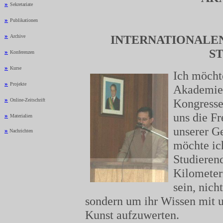
»
Sekretariate
»
Publikationen
»
INTERNATIONALE
Archive
ST
»
Konferenzen
»
Kurse
Ich möchte
»
Projekte
Akademie 
»
Kongresses
Online-Zeitschrift
uns die Fr
»
Materialien
unserer Ge
»
Nachrichten
möchte ic
Studieren
Kilometern
sein, nich
sondern um ihr Wissen mit u
Kunst aufzuwerten.