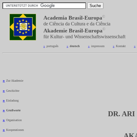
©
Academia Brasil-Europa
de Ciência da Cultura e da Ciência
©
Akademie Brasil-Europa
für Kultur- und Wissenschaftswissenschaft
»
_
português
---------
»
_
deutsch
---------
»
_
impressum
---------
»
_
Kontakt
---------
»
_
»
Zur Akademie
»
Geschichte
»
Einladung
»
Grußworte
DR. AR
»
Organisation
»
Kooperationen
AK