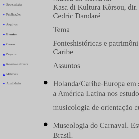
»
Secretariados
Kasa di Kultura Kòrsou, dir.
Cedric Dandaré
»
Publicações
»
Arquivos
Tema
»
Eventos
Fonteshistóricas e patrimôni
»
Cursos
Caribe
»
Projetos
Assuntos
»
Revista eletrônica
»
Materiais
Holanda/Caribe-Europa em 
»
_
Atualidades
a América Latina nos estudos
musicologia de orientação cu
Museologia do Carnaval. Es
Brasil.