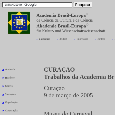
©
Academia Brasil-Europa
de Ciência da Cultura e da Ciência
©
Akademie Brasil-Europa
für Kultur- und Wissenschaftswissenschaft
»
_
português
---------
»
_
deutsch
---------
»
_
impressum
---------
»
_
contato
---------
»
_
CURAÇAO
»
Academia
Trabalhos da Academia Br
»
Histórico
»
Convite
Curaçao
9 de março de 2005
»
Saudações
»
Organização
»
Cooperações
Museu do Carnaval