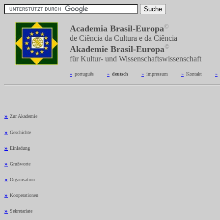
©
Academia Brasil-Europa
de Ciência da Cultura e da Ciência
©
Akademie Brasil-Europa
für Kultur- und Wissenschaftswissenschaft
»
_
português
---------
»
_
deutsch
---------
»
_
impressum
---------
»
_
Kontakt
---------
»
_
»
Zur Akademie
»
Geschichte
»
Einladung
»
Grußworte
»
Organisation
»
Kooperationen
»
Sekretariate