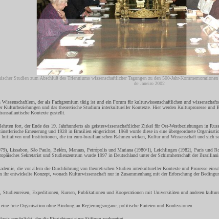
ianischer Studien zum Abschluß des Trienniums wissenschaftlicher Tagungen zu den 500-Jahr-Kommemorationen
de Janeiro 2002
n Wissenschaftlern, der als Fachgremium tätig ist und ein Forum für kulturwissenschaftlichen und wissenschafts
naler Kulturbeziehungen und das theoretische Studium interkultureller Kontexte. Hier werden Kulturprozesse und 
ransatlantische Kontexte gestellt.
lehrten fort, der Ende des 19. Jahrhunderts als geisteswissenschaftlicher Zirkel für Ost-Westbeziehungen in Ru
ünstlerische Erneuerung und 1928 in Brasilien eingerichtet. 1968 wurde diese in eine übergeordnete Organisatio
, Initiativen und Institutionen, die im euro-brasilianischen Rahmen wirken, Kultur und Wissenschaft und sich s
79), Lissabon, São Paulo, Belém, Manaus, Petrópolis und Mariana (1980/1), Leichlingen (1982), Paris und R
ropäisches Sekretariat und Studienzentrum wurde 1997 in Deutschland unter der Schirmherrschaft der Brasilianis
kademie, die vor allem die Durchführung von theoretischen Studien interkultureller Kontexte und Prozesse eins
on ihr entwickelte Konzept, wonach Kulturwissenschaft nur in Zusammenhang mit der Erforschung der Bedingungen
 Studienreisen, Expeditionen, Kursen, Publikationen und Kooperationen mit Universitäten und anderen kulturel
st eine freie Organisation ohne Bindung an Regierungsorgane, politische Parteien und Konfessionen.
reis ermöglicht, der die Einrichtung einer Stiftung vorbereitet.