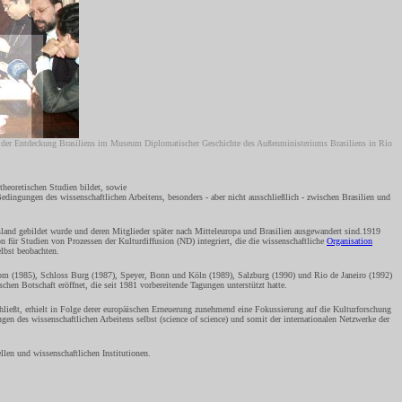
 der Entdeckung Brasiliens im Museum Diplomatischer Geschichte des Außenministeriums Brasiliens in Rio
theoretischen Studien bildet, sowie
Bedingungen des wissenschaftlichen Arbeitens, besonders - aber nicht ausschließlich - zwischen Brasilien und
ssland gebildet wurde und deren Mitglieder später nach Mitteleuropa und Brasilien ausgewandert sind.1919
n für Studien von Prozessen der Kulturdiffusion (ND) integriert, die die wissenschaftliche
Organisation
elbst beobachten.
om (1985), Schloss Burg (1987), Speyer, Bonn und Köln (1989), Salzburg (1990) und Rio de Janeiro (1992)
chen Botschaft eröffnet, die seit 1981 vorbereitende Tagungen unterstützt hatte.
chließt, erhielt in Folge derer europäischen Erneuerung zunehmend eine Fokussierung auf die Kulturforschung
 des wissenschaftlichen Arbeitens selbst (science of science) und somit der internationalen Netzwerke der
len und wissenschaftlichen Institutionen.