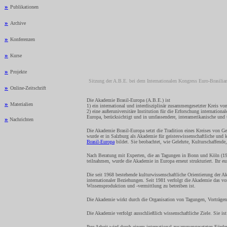
»
Publikationen
»
Archive
»
Konferenzen
»
Kurse
»
Projekte
Sitzung der A.B.E. bei dem Internationalen Kongress Euro-Brasil
»
Online-Zeitschrift
Die Akademie Brasil-Europa (A.B.E.) ist
»
Materialien
1) ein international und interdisziplinär zusammengesetzter Kreis vo
2) eine außeruniversitäre Institution für die Erforschung internatio
Europa, berücksichtigt und in umfassendere, interamerikanische und t
»
Nachrichten
Die Akademie Brasil-Europa setzt die Tradition eines Kreises von Ge
wurde er in Salzburg als Akademie für geisteswissenschaftliche und k
Brasil-Europa
bildet. Sie beobachtet, wie Gelehrte, Kulturschaffende
Nach Beratung mit Experten, die an Tagungen in Bonn und Köln (19
teilnahmen, wurde die Akademie in Europa erneut strukturiert. Ihr eu
Die seit 1968 bestehende kulturwissenschaftliche Orientierung der A
internationaler Beziehungen. Seit 1981 verfolgt die Akademie das v
Wissensproduktion und -vermittlung zu betreiben ist.
Die Akademie wirkt durch die Organisation von Tagungen, Vorträgen,
Die Akademie verfolgt ausschließlich wissenschaftliche Ziele. Sie i
Ihre Arbeit wird durch einem international zusammengesetzten Förderk