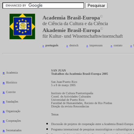
©
Academia Brasil-Europa
de Ciência da Cultura e da Ciência
©
Akademie Brasil-Europa
für Kultur- und Wissenschaftswissenschaft
»
_
português
---------
»
_
deutsch
---------
»
_
impressum
---------
»
_
contato
---------
»
_
SAN JUAN
»
Academia
Trabalhos da Academia Brasil-Europa 2005
»
San Juan/Puerto Rico
Histórico
5 a 8 de março 2005
»
Convite
Instituto de Cultura Puertorriqueña
Coord. de Actividades Culturales
Universidad de Puerto Rico
»
Saudações
Faculdad de Humanidades, Recinto de Rio Piedras
Direção da revista Ressonâncias
»
Organização
Temas
»
Cooperações
Discussão de projetos de cooperação entre a Academia Brasil-Europa e
»
Programa internacional de pesquisas musicológicas e culturológicas
Secretariados