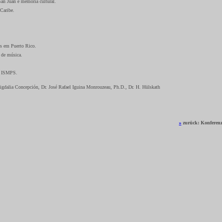
an Juan e memória cultural.
 Caribe.
os em Puerto Rico.
a de música.
 o ISMPS.
igdalia Concepción, Dr. José Rafael Iguina Monrouzeau, Ph.D., Dr. H. Hülskath
»
zurück: Konferenz