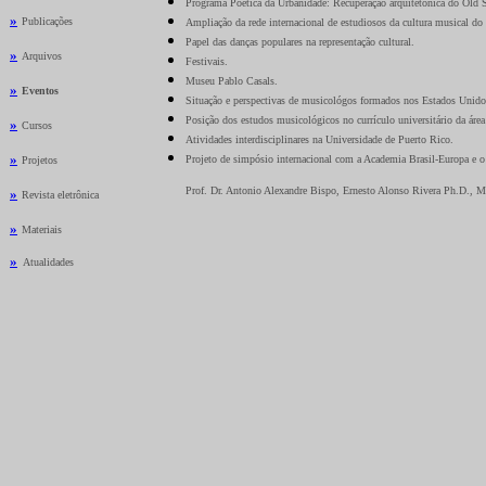
Programa Poética da Urbanidade: Recuperação arquitetônica do Old S
»
Publicações
Ampliação da rede internacional de estudiosos da cultura musical do
Papel das danças populares na representação cultural.
»
Arquivos
Festivais.
Museu Pablo Casals.
»
Eventos
Situação e perspectivas de musicológos formados nos Estados Unid
Posição dos estudos musicológicos no currículo universitário da áre
»
Cursos
Atividades interdisciplinares na Universidade de Puerto Rico.
»
Projeto de simpósio internacional com a Academia Brasil-Europa e
Projetos
Prof. Dr. Antonio Alexandre Bispo, Ernesto Alonso Rivera Ph.D., M
»
Revista eletrônica
»
Materiais
»
_
Atualidades